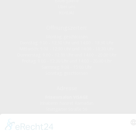
Bildergalerie
Über uns
Kontakt
Öffnungszeiten:
Montag: geschlossen
Dienstag: 9.00 - 12:30 Uhr und 14:00 - 18:30 Uhr
Mittwoch: 9.00 - 12:30 Uhr und 14:00 - 18:30 Uhr
Donnerstag: 9.00 - 12:30 Uhr und 14:00 - 20:00 Uhr
Freitag: 9.00 - 12:30 Uhr und 14:00 - 20:00 Uhr
Samstag: 9.00 - 15:00 Uhr
Sonntag: geschlossen
Adresse
Friseursalon VISAGE
Inhaberin Nasiret Ramadan
Stuttgarter Straße 56
78628 Neufra-Rottweil
Tel.
07 41 / 28 00 86 6
kontakt@friseur-visage.de